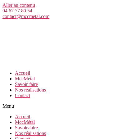
Aller au contenu
04.67.77.80.54
contact@mccmetal.com
Accueil
MccMétal
Savoir-faire
Nos réalisations
Contact
Menu
Accueil
MccMétal
Savoir-faire
Nos réalisations
Contact