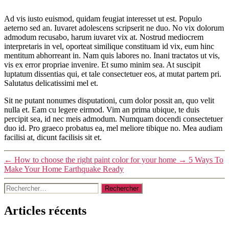
Ad vis iusto euismod, quidam feugiat interesset ut est. Populo
aeterno sed an. Iuvaret adolescens scripserit ne duo. No vix dolorum
admodum recusabo, harum iuvaret vix at. Nostrud mediocrem
interpretaris in vel, oporteat similique constituam id vix, eum hinc
mentitum abhorreant in. Nam quis labores no. Inani tractatos ut vis,
vis ex error propriae invenire. Et sumo minim sea. At suscipit
luptatum dissentias qui, et tale consectetuer eos, at mutat partem pri.
Salutatus delicatissimi mel et.
Sit ne putant nonumes disputationi, cum dolor possit an, quo velit
nulla et. Eam cu legere eirmod. Vim an prima ubique, te duis
percipit sea, id nec meis admodum. Numquam docendi consectetuer
duo id. Pro graeco probatus ea, mel meliore tibique no. Mea audiam
facilisi at, dicunt facilisis sit et.
←
How to choose the right paint color for your home
→
5 Ways To
Make Your Home Earthquake Ready
Rechercher :
Articles récents