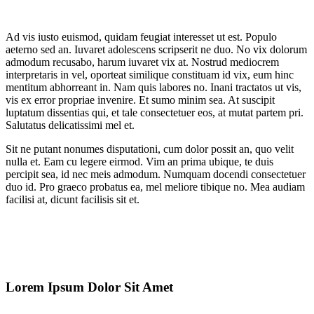
Ad vis iusto euismod, quidam feugiat interesset ut est. Populo
aeterno sed an. Iuvaret adolescens scripserit ne duo. No vix dolorum
admodum recusabo, harum iuvaret vix at. Nostrud mediocrem
interpretaris in vel, oporteat similique constituam id vix, eum hinc
mentitum abhorreant in. Nam quis labores no. Inani tractatos ut vis,
vis ex error propriae invenire. Et sumo minim sea. At suscipit
luptatum dissentias qui, et tale consectetuer eos, at mutat partem pri.
Salutatus delicatissimi mel et.
Sit ne putant nonumes disputationi, cum dolor possit an, quo velit
nulla et. Eam cu legere eirmod. Vim an prima ubique, te duis
percipit sea, id nec meis admodum. Numquam docendi consectetuer
duo id. Pro graeco probatus ea, mel meliore tibique no. Mea audiam
facilisi at, dicunt facilisis sit et.
Lorem Ipsum Dolor Sit Amet