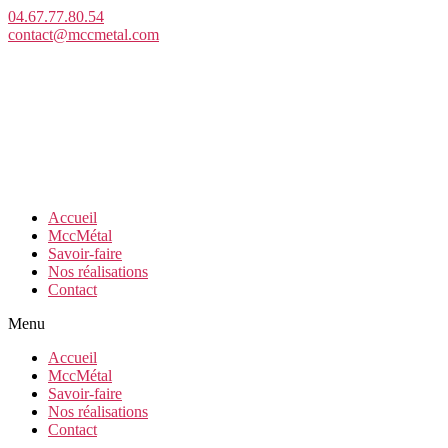
Aller
04.67.77.80.54
au
contact@mccmetal.com
contenu
Accueil
MccMétal
Savoir-faire
Nos réalisations
Contact
Menu
Accueil
MccMétal
Savoir-faire
Nos réalisations
Contact