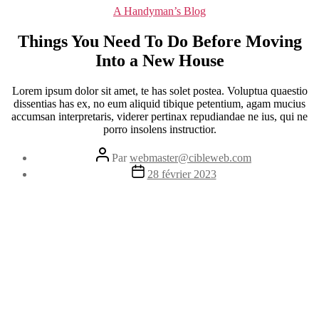
Catégories
A Handyman’s Blog
Things You Need To Do Before Moving
Into a New House
Lorem ipsum dolor sit amet, te has solet postea. Voluptua quaestio
dissentias has ex, no eum aliquid tibique petentium, agam mucius
accumsan interpretaris, viderer pertinax repudiandae ne ius, qui ne
porro insolens instructior.
Auteur
Par
webmaster@cibleweb.com
de
Date
28 février 2023
l’article
de
l’article