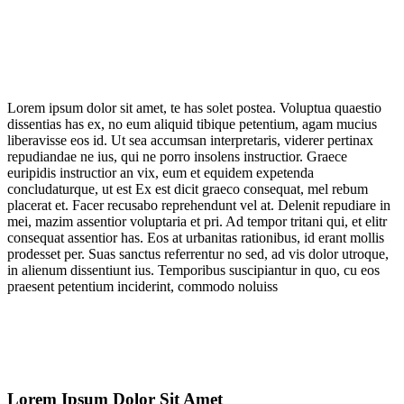
Lorem ipsum dolor sit amet, te has solet postea. Voluptua quaestio
dissentias has ex, no eum aliquid tibique petentium, agam mucius
liberavisse eos id. Ut sea accumsan interpretaris, viderer pertinax
repudiandae ne ius, qui ne porro insolens instructior. Graece
euripidis instructior an vix, eum et equidem expetenda
concludaturque, ut est Ex est dicit graeco consequat, mel rebum
placerat et. Facer recusabo reprehendunt vel at. Delenit repudiare in
mei, mazim assentior voluptaria et pri. Ad tempor tritani qui, et elitr
consequat assentior has. Eos at urbanitas rationibus, id erant mollis
prodesset per. Suas sanctus referrentur no sed, ad vis dolor utroque,
in alienum dissentiunt ius. Temporibus suscipiantur in quo, cu eos
praesent petentium inciderint, commodo noluiss
Lorem Ipsum Dolor Sit Amet