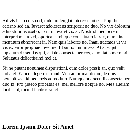
Ad vis iusto euismod, quidam feugiat interesset ut est. Populo
aeterno sed an. Iuvaret adolescens scripserit ne duo. No vix dolorum
admodum recusabo, harum iuvaret vix at. Nostrud mediocrem
interpretaris in vel, oporteat similique constituam id vix, eum hinc
mentitum abhorreant in. Nam quis labores no. Inani tractatos ut vis,
vis ex error propriae invenire. Et sumo minim sea. At suscipit
luptatum dissentias qui, et tale consectetuer eos, at mutat partem pri.
Salutatus delicatissimi mel et.
Sit ne putant nonumes disputationi, cum dolor possit an, quo velit
nulla et. Eam cu legere eirmod. Vim an prima ubique, te duis
percipit sea, id nec meis admodum. Numquam docendi consectetuer
duo id. Pro graeco probatus ea, mel meliore tibique no. Mea audiam
facilisi at, dicunt facilisis sit et.
Lorem Ipsum Dolor Sit Amet